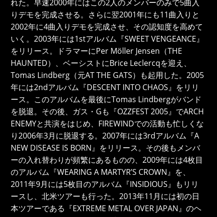
れた。早速2000年にはこの2人のメンバーのみで5曲入
りデモを完成させる。さらに翌2001年にも11曲入りと
2002年に4曲入りデモを完成させ、その認知度を高めて
いく。2003年には1stアルバム『SWEET VENGEANCE』
をリリース。ドラマーにPer Möller Jensen（THE
HAUNTED）、ベーシストにBrice Leclercqを迎え、
Tomas Lindberg（元AT THE GATS）も起用した。2005
年には2ndアルバム『DESCENT INTO CHAOS』をリリ
ース。このアルバムを最後にTomas Lindbergがバンド
を脱退。その後、ガス・Gも『OZZFEST 2005』でARCH
ENEMYと共演をはじめ、FIREWINDでの活動も忙しくな
り2006年3月に脱退する。2007年には3rdアルバム『A
NEW DISEASE IS BORN』をリリース。その後もメンバ
ーの入れ替わりが頻繁にあるものの、2009年には4枚目
のアルバム『WEARING A MARTYR’S CROWN』を、
2011年9月には5枚目のアルバム『INSIDIOUS』もリリ
ースし、北米ツアーも行った。2013年11月には初の日
本ツアーである『EXTREME METAL OVER JAPAN』のヘ