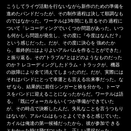
こうしてライヴ活動を行ないながら新作のための準備を
進めたバンドだったが、その制作過程は決して順調なも
のではなかった。ワーテルは3年間にも亘るその 過程に
ついて「レコーディングでいくつか問題があった。いつ
も何かしら問題が発生し、その度に『今度はなんだ？』
という感じだった。だが、その度に決心を 強めたか
ら、最終的にはよりよいアルバムを作ることができた」
と振り返る。その“トラブル”とはどのようなものだった
のか？ レコーディングしたドラム・トラックが、機器
の故障により全て消えてしまったのだ。だが、実際には
それはバンドにとって幸運とも言える出来事だった。な
ぜ なら、結果的に前任シンガーと袂を分かち、トーマ
スをバンドに迎えることになったからだ。ワーテルは語
る。「既にヴォーカルもいくつか準備ができていた
が、その時点で決断したんだ。失礼なことを言うつもり
はないが、アルバムはもっとよくできると感じていた。
カイルは俺達の第一候補だったから、彼が参加で きる
とわかった時は飛びついたよ。正しい選択だった」