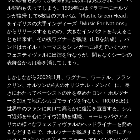
ル契約も失ってしまう。1995年にはドラマーにオルソ
ンが復帰 して6枚目のアルバム「Plastic Green Head」
をイギリスの大手インディーズ『Music For Nations』
からリリースするものの、大きなインパクトを与えるこ
とも出来ず、その後ワグナーが脱退（LIDを結成）。バ
ンドはカイル・トーマスをシ ンガーに迎えていくつか
フェスティヴァルに出演を行なうが、間もなくシーンの
表舞台からは姿を消してしまう。
しかしながら2002年1月、ワグナー、ワーテル、フラン
クリン、オルソンの4人のオリジナル・メンバーに、長
きにわたってベーシストの座を務めたロン・ ホルツナ
ーを加えて地元シカゴでライヴを行ない、TROUBLEは
世界中のファンに向けて高らかに復活を宣言する。シカ
ゴ近郊を中心にライヴ活動を継続、 ヨーロッパやアメ
リカの様々なフェスティヴァルのヘッドライナーを務め
るなどする中で、ホルツナーが脱退するが、後任にチャ
ック・ロビンソンを迎えて ニュー・アルバムのソング