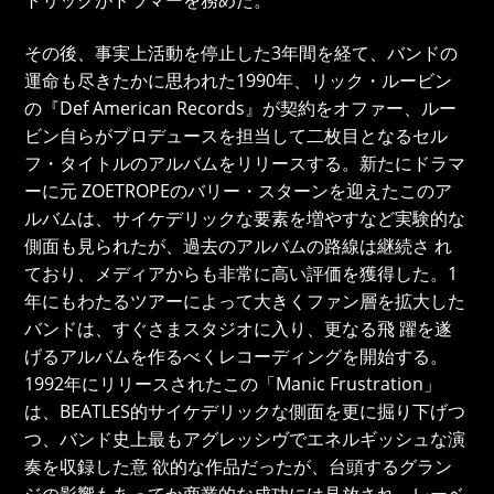
トリックがドラマーを務めた。
その後、事実上活動を停止した3年間を経て、バンドの
運命も尽きたかに思われた1990年、リック・ルービン
の『Def American Records』が契約をオファー、ルー
ビン自らがプロデュースを担当して二枚目となるセル
フ・タイトルのアルバムをリリースする。新たにドラマ
ーに元 ZOETROPEのバリー・スターンを迎えたこのア
ルバムは、サイケデリックな要素を増やすなど実験的な
側面も見られたが、過去のアルバムの路線は継続さ れ
ており、メディアからも非常に高い評価を獲得した。1
年にもわたるツアーによって大きくファン層を拡大した
バンドは、すぐさまスタジオに入り、更なる飛 躍を遂
げるアルバムを作るべくレコーディングを開始する。
1992年にリリースされたこの「Manic Frustration」
は、BEATLES的サイケデリックな側面を更に掘り下げつ
つ、バンド史上最もアグレッシヴでエネルギッシュな演
奏を収録した意 欲的な作品だったが、台頭するグラン
ジの影響もあってか商業的な成功には見放され、レーベ