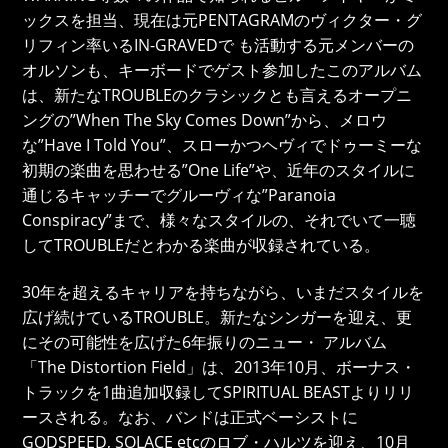
ックスを担当、現在は元PENTAGRAMのヴィクター・グ
リフィン率いるIN-GRAVEDで も活動する元メンバーの
オルソンも、キーボードでゲスト参加したこのアルバム
は、新たなTROUBLEのクラシックとも言えるオープニ
ングの”When The Sky Comes Down”から、メロウ
な”Have I Told You”、スローかつヘヴィでドゥーミーな
初期の楽曲を思わせる”One Life”や、近年のスタイルに
通じるキャッチーでグルーヴィな”Paranoia
Conspiracy”まで、様々なスタイルの、それでいて一聴
してTROUBLEだとわかる楽曲が収録されている。
30年を超えるキャリアを持ちながら、いまだスタイルを
広げ続けているTROUBLE。新たなシンガーを迎え、更
にその可能性を広げた6年振りのニュー・ アルバム
「The Distortion Field」は、2013年10月、ボーナス・
トラックを1曲追加収録してSPIRITUAL BEASTよりリリ
ースされる。なお、バンドは正式ベーシストに
GODSPEED, SOLACE etcのロブ・ハルツを迎え、10月