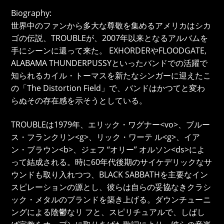
Biography:
世界中のファンから多大な尊敬を集めるアメリカはシカ
ゴの伝説、TROUBLEが、2007年以来となるアルバムを
手にシーンに還って来た。 EXHORDERやFLOODGATE,
ALABAMA THUNDERPUSSYといったバンドでの活躍で
知られるカイル・トーマスを新たなシンガーに迎えたこ
の「The Distortion Field」で、バンドはかつてと変わ
らぬその存在感を示そうとしている。
TROUBLEは1979年、エリック・ワグナー<vo>、ブルー
ス・フランクリン<g>、リック・ワーテ ル<g>、イア
ン・ブラウン<b>、ジェフ “オリー” オルソン<ds>によ
って結成される。時に60年代後期のサイケデリックなサ
ウンドも取り入れつつ、BLACK SABBATHを主要なイン
スピレーションの源とし、彼らは自らの妥協なきクラシ
ック・メタルのブランドを築き上げる。ダウンチューニ
ングによる陰鬱なリ フと、スピリチュアルで、しばし