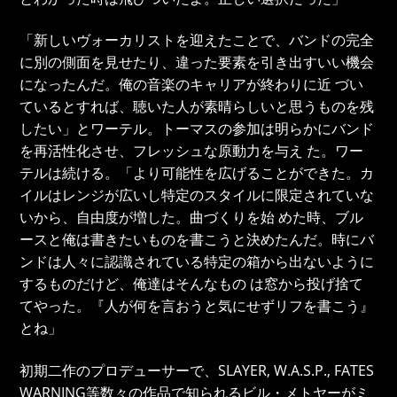
「新しいヴォーカリストを迎えたことで、バンドの完全
に別の側面を見せたり、違った要素を引き出すいい機会
になったんだ。俺の音楽のキャリアが終わりに近 づい
ているとすれば、聴いた人が素晴らしいと思うものを残
したい」とワーテル。トーマスの参加は明らかにバンド
を再活性化させ、フレッシュな原動力を与え た。ワー
テルは続ける。「より可能性を広げることができた。カ
イルはレンジが広いし特定のスタイルに限定されていな
いから、自由度が増した。曲づくりを始 めた時、ブル
ースと俺は書きたいものを書こうと決めたんだ。時にバ
ンドは人々に認識されている特定の箱から出ないように
するものだけど、俺達はそんなもの は窓から投げ捨て
てやった。『人が何を言おうと気にせずリフを書こう』
とね」
初期二作のプロデューサーで、SLAYER, W.A.S.P., FATES
WARNING等数々の作品で知られるビル・メトヤーがミ