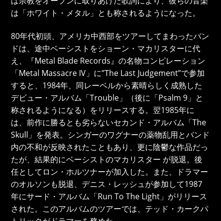
ば宗教をオープンに取りあげた歌詞により、彼らの音楽
は「ホワイト・メタル」とも称されるようになった。
80年代初頭、アメリカ中西部をツアーしてまわったバン
ドは、途中ベーシストをショーン・マカリスターに代
え、『Metal Blade Records』の名物コンピレーション
「Metal Massacre IV」に”The Last Judgement”で参加
すると、1984年、同レーベルから素晴らしく成熟した
デビュー・アルバム「Trouble」（後に「Psalm 9」と
称されるようになる）をリリースする。翌1985年に
は、前作に勝るとも劣らないセカンド・アルバム「The
Skull」を発表。シンガーのワグナーの薬物乱用とバンド
内の不和が反映されたこともあり、更に陰鬱な作品だっ
たが、結果的にベーシストのマカリスター が脱退。後
任としてロン・ホルツナーが加入した。また、ドラマー
のオルソンも脱退、デニス・レッシュが参加して1987
年にサード・アルバム「Run To The Light」がリリース
された。このアルバムのツアーでは、テッド・カークパ