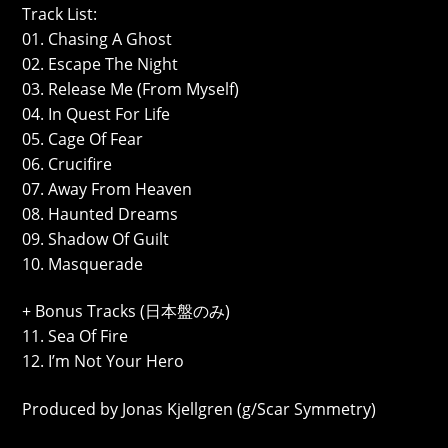
Track List:
01. Chasing A Ghost
02. Escape The Night
03. Release Me (From Myself)
04. In Quest For Life
05. Cage Of Fear
06. Crucifire
07. Away From Heaven
08. Haunted Dreams
09. Shadow Of Guilt
10. Masquerade
+ Bonus Tracks (日本盤のみ)
11. Sea Of Fire
12. I’m Not Your Hero
Produced by Jonas Kjellgren (g/Scar Symmetry)