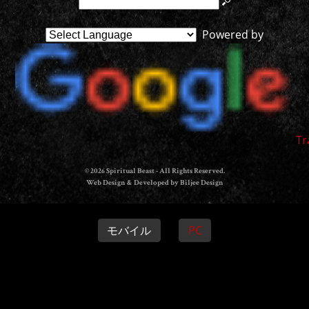
Powered by
Tr
© 2026 Spiritual Beast - All Rights Reserved.
Web Design & Developed by Biljee Design
モバイル
PC