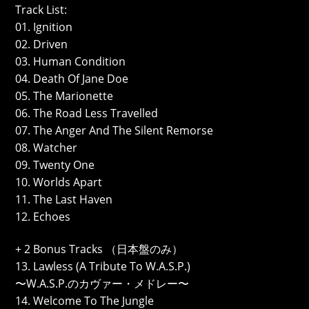
Track List:
01. Ignition
02. Driven
03. Human Condition
04. Death Of Jane Doe
05. The Marionette
06. The Road Less Travelled
07. The Anger And The Silent Remorse
08. Watcher
09. Twenty One
10. Worlds Apart
11. The Last Haven
12. Echoes
+ 2 Bonus Tracks （日本盤のみ）
13. Lawless (A Tribute To W.A.S.P.)
〜W.A.S.P.のカヴァー・メドレー〜
14. Welcome To The Jungle