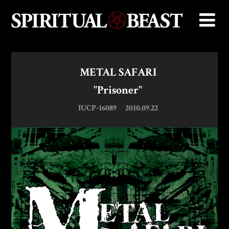
METAL SAFARI
"Prisoner"
IUCP-16089
2010.09.22