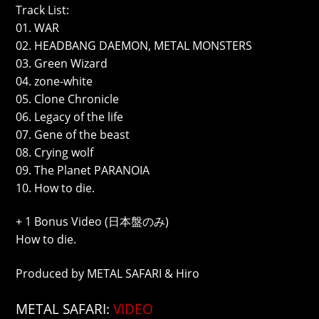
Track List:
01. WAR
02. HEADBANG DAEMON, METAL MONSTERS
03. Green Wizard
04. zone-white
05. Clone Chronicle
06. Legacy of the life
07. Gene of the beast
08. Crying wolf
09. The Planet PARANOIA
10. How to die.
+ 1 Bonus Video (日本盤のみ)
How to die.
Produced by METAL SAFARI & Hiro
METAL SAFARI:
VIDEO