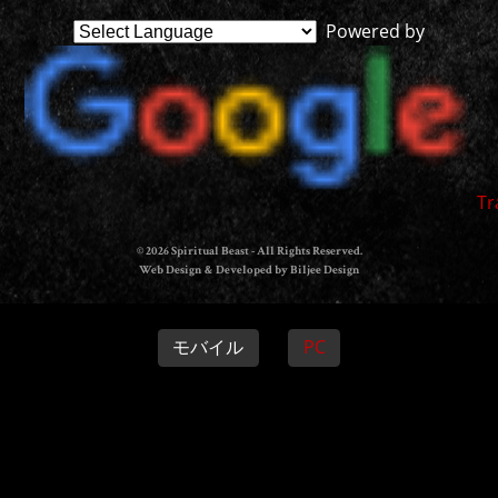
Powered by
Tr
© 2026 Spiritual Beast - All Rights Reserved.
Web Design & Developed by Biljee Design
モバイル
PC