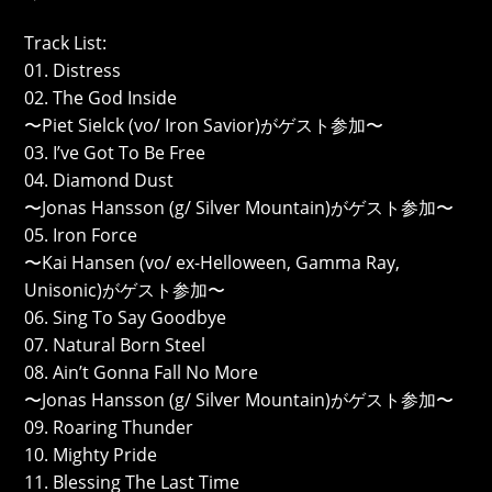
Track List:
01. Distress
02. The God Inside
〜Piet Sielck (vo/ Iron Savior)がゲスト参加〜
03. I’ve Got To Be Free
04. Diamond Dust
〜Jonas Hansson (g/ Silver Mountain)がゲスト参加〜
05. Iron Force
〜Kai Hansen (vo/ ex-Helloween, Gamma Ray,
Unisonic)がゲスト参加〜
06. Sing To Say Goodbye
07. Natural Born Steel
08. Ain’t Gonna Fall No More
〜Jonas Hansson (g/ Silver Mountain)がゲスト参加〜
09. Roaring Thunder
10. Mighty Pride
11. Blessing The Last Time