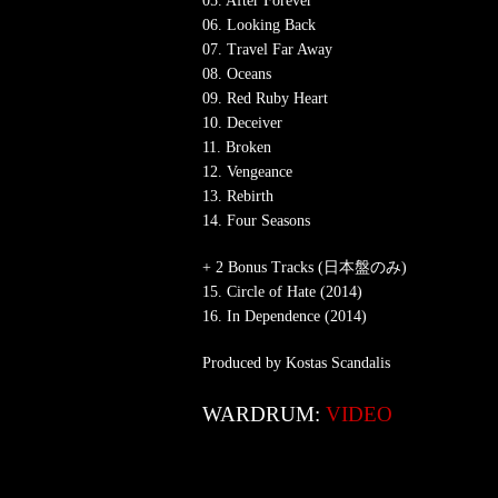
05. After Forever
06. Looking Back
07. Travel Far Away
08. Oceans
09. Red Ruby Heart
10. Deceiver
11. Broken
12. Vengeance
13. Rebirth
14. Four Seasons
+ 2 Bonus Tracks (日本盤のみ)
15. Circle of Hate (2014)
16. In Dependence (2014)
Produced by Kostas Scandalis
WARDRUM:
VIDEO