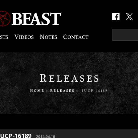
HOME
>
RELEASES
> IUCP-16189
IUCP-16189
2014.04.16