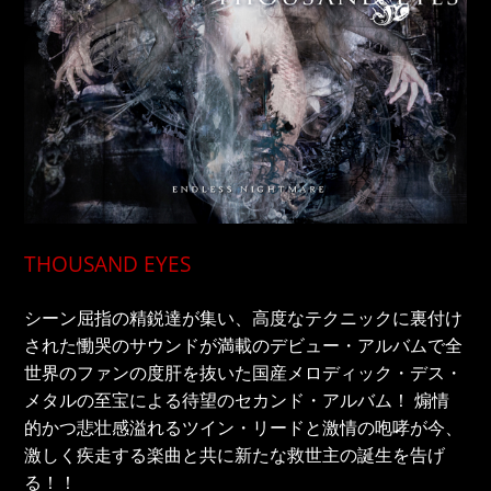
THOUSAND EYES
シーン屈指の精鋭達が集い、高度なテクニックに裏付け
された慟哭のサウンドが満載のデビュー・アルバムで全
世界のファンの度肝を抜いた国産メロディック・デス・
メタルの至宝による待望のセカンド・アルバム！ 煽情
的かつ悲壮感溢れるツイン・リードと激情の咆哮が今、
激しく疾走する楽曲と共に新たな救世主の誕生を告げ
る！！