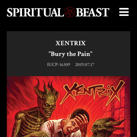
XENTRIX
"Bury the Pain"
IUCP-16309
2019.07.17