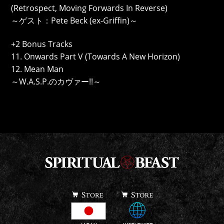
(Retrospect, Moving Forwards In Reverse)
～ゲスト：Pete Beck (ex-Griffin)～
+2 Bonus Tracks
11. Onwards Part V (Towards A New Horizon)
12. Mean Man
～W.A.S.P.のカヴァー!!～