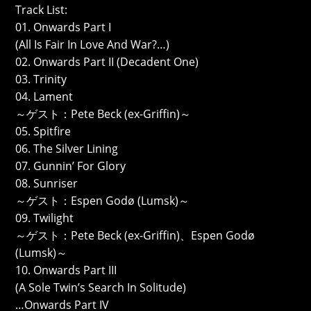
Track List:
01. Onwards Part I
(All Is Fair In Love And War?…)
02. Onwards Part II (Decadent One)
03. Trinity
04. Lament
～ゲスト：Pete Beck (ex-Griffin)～
05. Spitfire
06. The Silver Lining
07. Gunnin’ For Glory
08. Sunriser
～ゲスト：Espen Godø (Lumsk)～
09. Twilight
～ゲスト：Pete Beck (ex-Griffin)、Espen Godø
(Lumsk)～
10. Onwards Part III
(A Sole Twin’s Search In Solitude)
…Onwards Part IV