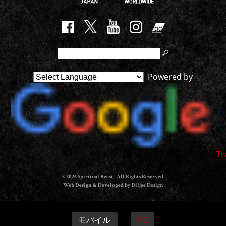
Powered by
Tr
© 2026 Spiritual Beast - All Rights Reserved.
Web Design & Developed by Biljee Design
モバイル
PC