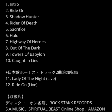
1. Intro
2. Ride On
3. Shadow Hunter
4. Rider Of Death
5. Sacrifice
6. Halo
7. Highway Of Heroes
8. Out Of The Dark
9. Towers Of Babylon
10. Caught In Lies
+日本盤ボーナス・トラック2曲追加収録
11. Lady Of The Night (Live)
12. Ride On (Live)
【取扱店】
ディスクユニオン各店、ROCK STAKK RECORDS、
S.A.MUSIC、SPIRITUAL BEAST Online Shop、AMAZON