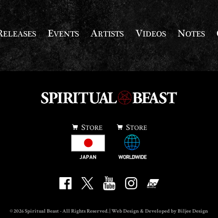
© 2026 Spiritual Beast - All Rights Reserved. | Web Design & Developed by Biljee Design