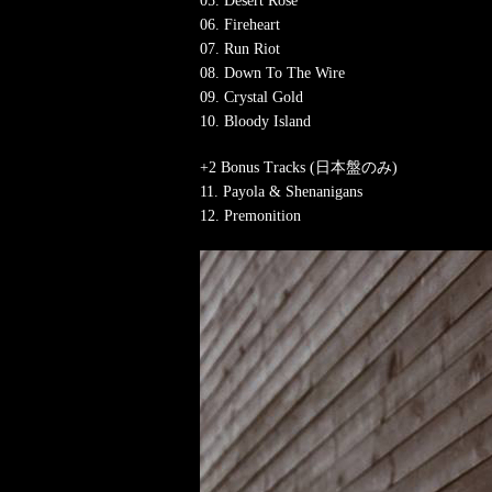
05. Desert Rose
06. Fireheart
07. Run Riot
08. Down To The Wire
09. Crystal Gold
10. Bloody Island
+2 Bonus Tracks (日本盤のみ)
11. Payola & Shenanigans
12. Premonition