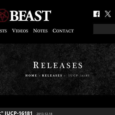
HOME
>
RELEASES
> IUCP-16181
t"
IUCP-16181
2013.12.18