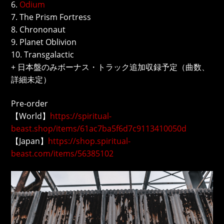
6.
Odium
7. The Prism Fortress
8. Chrononaut
9. Planet Oblivion
10. Transgalactic
+ 日本盤のみボーナス・トラック追加収録予定（曲数、
詳細未定）
Pre-order
【World】
https://spiritual-
beast.shop/items/61ac7ba5f6d7c9113410050d
【Japan】
https://shop.spiritual-
beast.com/items/56385102