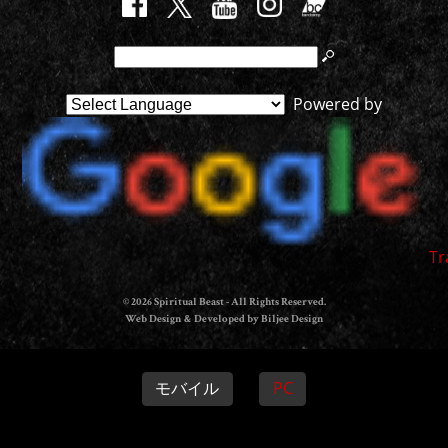
Powered by
Tr
© 2026 Spiritual Beast - All Rights Reserved.
Web Design & Developed by Biljee Design
モバイル
PC