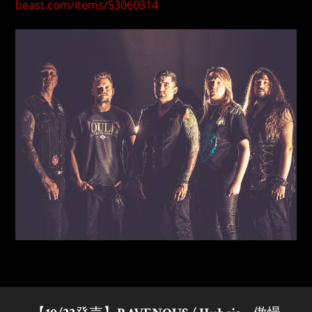
beast.com/items/53060314