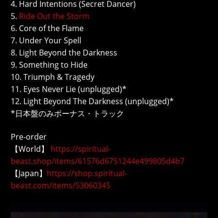
4. Hard Intentions (Secret Dancer)
5.
Ride Out the Storm
6. Core of the Flame
7. Under Your Spell
8. Light Beyond the Darkness
9. Something to Hide
10. Triumph & Tragedy
11. Eyes Never Lie (unplugged)*
12. Light Beyond The Darkness (unplugged)*
*日本盤のみボーナス・トラック
Pre-order
【World】
https://spiritual-
beast.shop/items/61576d6751244e499805d4b7
【Japan】
https://shop.spiritual-
beast.com/items/53060345