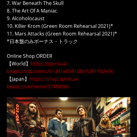
7. War Beneath The Skull
8. The Art Of A Maniac
9. Alcoholocaust
10. Killer Krom (Green Room Rehearsal 2021)*
11. Mars Attacks (Green Room Rehearsal 2021)*
*日本盤のみボーナス・トラック
Online Shop ORDER
【World】
https://spiritual-
beast.shop/items/61d41e8581dbb5381f5bfe9c
【Japan】
https://shop.spiritual-
beast.com/items/57488986