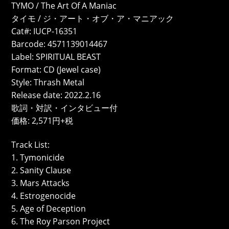
TYMO / The Art Of A Maniac
タイモ / ジ・アート・オブ・ア・マニアック
Cat#: IUCP-16351
Barcode: 4571139014467
Label: SPIRITUAL BEAST
Format: CD (Jewel case)
Style: Thrash Metal
Release date: 2022.2.16
歌詞・対訳・インタビュー付
価格: 2,571円+税
Track List:
1. Tymonicide
2. Sanity Clause
3. Mars Attacks
4. Estrogenocide
5. Age of Deception
6. The Roy Parson Project