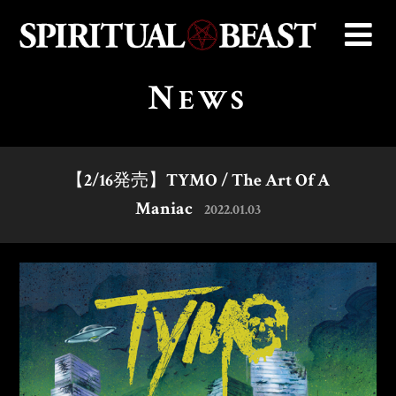
N
EWS
【2/16発売】TYMO / The Art Of A
Maniac
2022.01.03