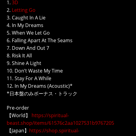
1.
3D
2.
Letting Go
3. Caught In A Lie
4. In My Dreams
5. When We Let Go
6. Falling Apart At The Seams
7. Down And Out 7
8. Risk It All
9. Shine A Light
10. Don’t Waste My Time
11. Stay For A While
12. In My Dreams (Acoustic)*
*日本盤のみボーナス・トラック
Pre-order
【World】
https://spiritual-
beast.shop/items/61576c2aa1027531b9767205
【Japan】
https://shop.spiritual-