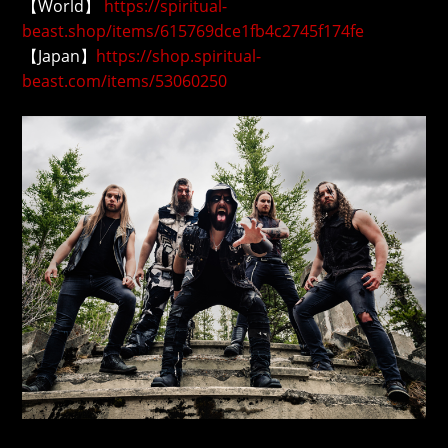
【World】
https://spiritual-
beast.shop/items/615769dce1fb4c2745f174fe
【Japan】
https://shop.spiritual-
beast.com/items/53060250