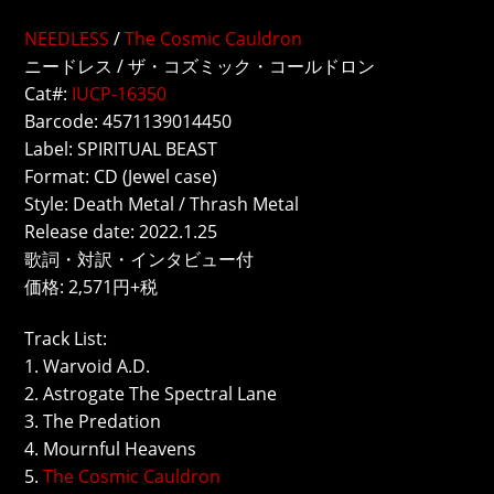
NEEDLESS
/
The Cosmic Cauldron
ニードレス / ザ・コズミック・コールドロン
Cat#:
IUCP-16350
Barcode: 4571139014450
Label: SPIRITUAL BEAST
Format: CD (Jewel case)
Style: Death Metal / Thrash Metal
Release date: 2022.1.25
歌詞・対訳・インタビュー付
価格: 2,571円+税
Track List:
1. Warvoid A.D.
2. Astrogate The Spectral Lane
3. The Predation
4. Mournful Heavens
5.
The Cosmic Cauldron