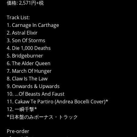
価格: 2,571円+税
Track List:
1. Carnage In Carthage
2. Astral Elixir
3. Son Of Storms
4. Die 1,000 Deaths
5. Bridgeburner
6. The Alder Queen
7. March Of Hunger
8. Claw Is The Law
9. Onwards & Upwards
10. …Of Beasts And Faust
11. Cakaw Te Partiro (Andrea Bocelli Cover)*
12. 一瞬千撃*
*日本盤のみボーナス・トラック
Pre-order