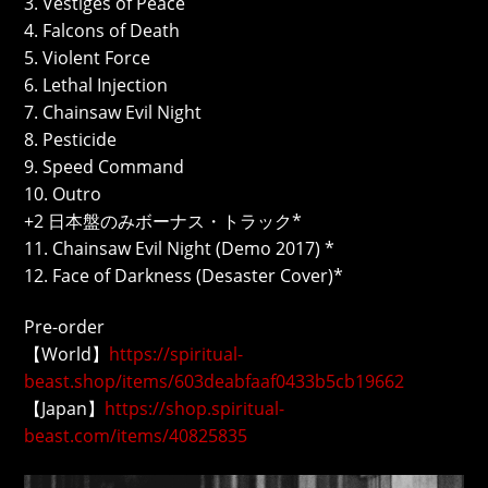
3. Vestiges of Peace
4. Falcons of Death
5. Violent Force
6. Lethal Injection
7. Chainsaw Evil Night
8. Pesticide
9. Speed Command
10. Outro
+2 日本盤のみボーナス・トラック*
11. Chainsaw Evil Night (Demo 2017) *
12. Face of Darkness (Desaster Cover)*
Pre-order
【World】
https://spiritual-
beast.shop/items/603deabfaaf0433b5cb19662
【Japan】
https://shop.spiritual-
beast.com/items/40825835