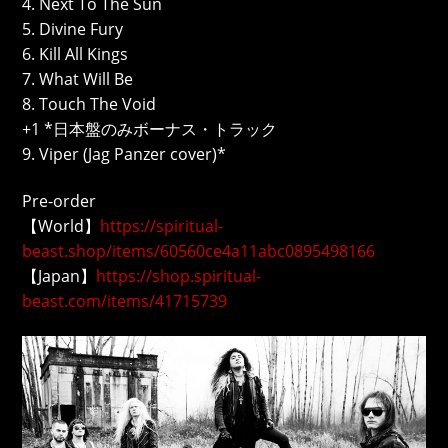
4. Next To The Sun
5. Divine Fury
6. Kill All Kings
7. What Will Be
8. Touch The Void
+1 *日本盤のみボーナス・トラック
9. Viper (Jag Panzer cover)*
Pre-order
【World】
https://spiritual-
beast.shop/items/60560ce4a11abc0895498166
【Japan】
https://shop.spiritual-
beast.com/items/41715739