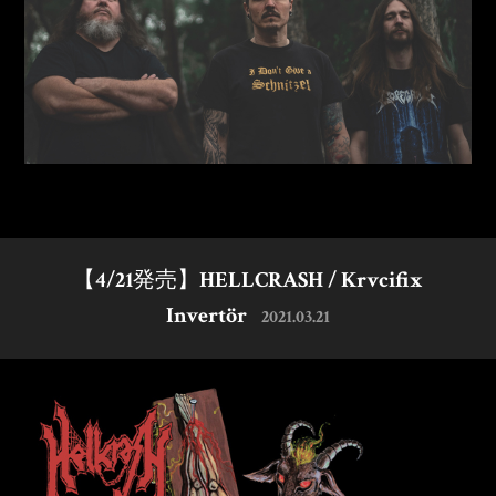
【4/21発売】HELLCRASH / Krvcifix
Invertör
2021.03.21