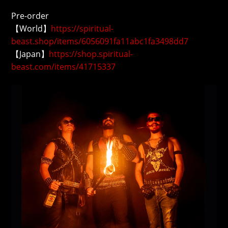
Pre-order
【World】
https://spiritual-
beast.shop/items/6056091fa11abc1fa3498dd7
【Japan】
https://shop.spiritual-
beast.com/items/41715337