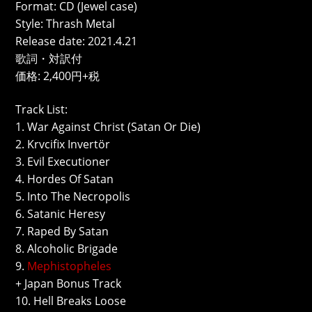
Format: CD (Jewel case)
Style: Thrash Metal
Release date: 2021.4.21
歌詞・対訳付
価格: 2,400円+税
Track List:
1. War Against Christ (Satan Or Die)
2. Krvcifix Invertör
3. Evil Executioner
4. Hordes Of Satan
5. Into The Necropolis
6. Satanic Heresy
7. Raped By Satan
8. Alcoholic Brigade
9.
Mephistopheles
+ Japan Bonus Track
10. Hell Breaks Loose