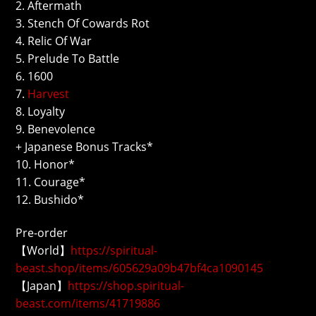
2. Aftermath
3. Stench Of Cowards Rot
4. Relic Of War
5. Prelude To Battle
6. 1600
7.
Harvest
8. Loyalty
9. Benevolence
+ Japanese Bonus Tracks*
10. Honor*
11. Courage*
12. Bushido*
Pre-order
【World】
https://spiritual-
beast.shop/items/605629a09b47bf4ca1090145
【Japan】
https://shop.spiritual-
beast.com/items/41719886