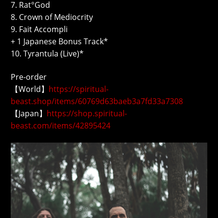
7. Rat°God
8. Crown of Mediocrity
9. Fait Accompli
+ 1 Japanese Bonus Track*
10. Tyrantula (Live)*
Pre-order
【World】
https://spiritual-
beast.shop/items/60769d63baeb3a7fd33a7308
【Japan】
https://shop.spiritual-
beast.com/items/42895424