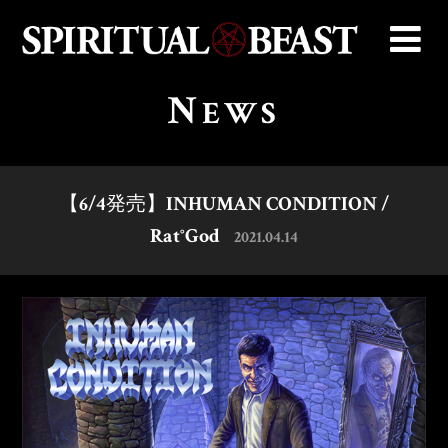
N
EWS
【6/4発売】INHUMAN CONDITION /
Rat°God
2021.04.14