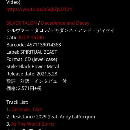
Video)
https://youtu.be/a5qkZp2ZCrY
SILVER TALON
/
Decadence and Decay
シルヴァー・タロン/デカダンス・アンド・ディケイ
Cat#:
IUCP-16340
Barcode: 4571139014368
Label: SPIRITUAL BEAST
Format: CD (Jewel case)
Style: Black Power Metal
Release date: 2021.5.28
歌詞・対訳・インタビュー付
価格: 2,571円+税
Track List:
1.
Deceiver, I Am
2. Resistance 2029 (feat. Andy LaRocque)
3.
As The World Burns