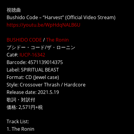
視聴曲
Bushido Code – “Harvest” (Official Video Stream)
https://youtu.be/WpHdqNALB6U
BUSHIDO CODE
/
The Ronin
ブシドー・コード/ザ・ローニン
Cat#:
IUCP-16342
Barcode: 4571139014375
Label: SPIRITUAL BEAST
Format: CD (Jewel case)
Style: Crossover Thrash / Hardcore
Release date: 2021.5.19
歌詞・対訳付
価格: 2,571円+税
Track List:
1. The Ronin