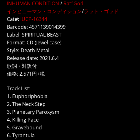
INHUMAN CONDITION
/
Rat°God
インヒューマン・コンディション
/
ラット・ゴッド
Cat#:
IUCP-16344
Barcode: 4571139014399
Label: SPIRITUAL BEAST
Format: CD (Jewel case)
Style: Death Metal
Release date: 2021.6.4
歌詞・対訳付
価格: 2,571円+税
Track List:
1. Euphoriphobia
2. The Neck Step
3. Planetary Paroxysm
4. Killing Pace
5. Gravebound
6. Tyrantula